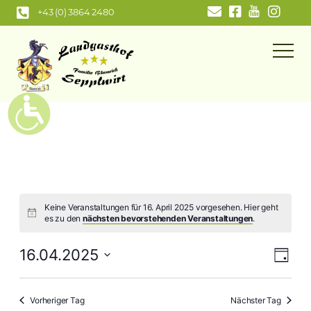
Zum
+43 (0) 3864 2480
Inhalt
springen
Keine Veranstaltungen für 16. April 2025 vorgesehen. Hier geht
es zu den
nächsten bevorstehenden Veranstaltungen
.
Ansi
Ver
16.04.2025
Tag
Navi
Ans
Datum
wählen.
Nav
Vorheriger Tag
Nächster Tag