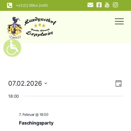
Zum
+43 (0) 3864 2480
Inhalt
springen
Ansi
Ver
07.02.2026
Tag
Navi
Ans
Datum
18:00
wählen.
Nav
7. Februar @ 18:00
Faschingsparty