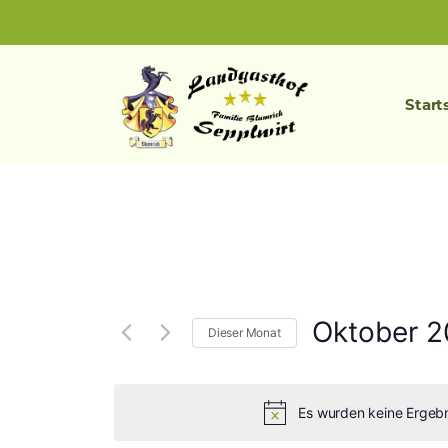
Zum
Inhalt
springen
Start
Oktober 
Dieser Monat
Datum
wählen.
Es wurden keine Ergebn