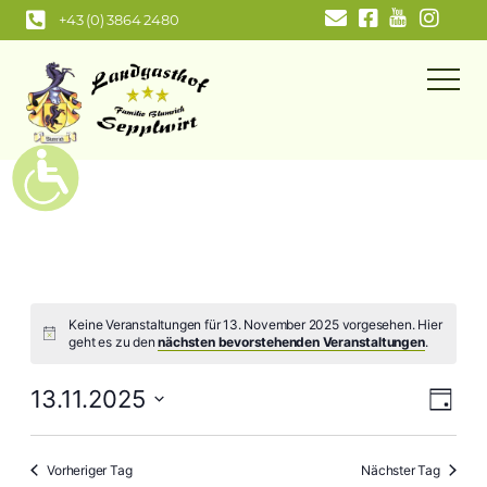
Zum
+43 (0) 3864 2480
Inhalt
springen
Keine Veranstaltungen für 13. November 2025 vorgesehen. Hier
geht es zu den
nächsten bevorstehenden Veranstaltungen
.
Ansi
Ver
13.11.2025
Tag
Navi
Ans
Datum
wählen.
Nav
Vorheriger Tag
Nächster Tag