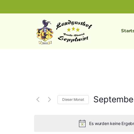
Zum
Inhalt
springen
Start
Septembe
Dieser Monat
Datum
wählen.
Es wurden keine Ergebn