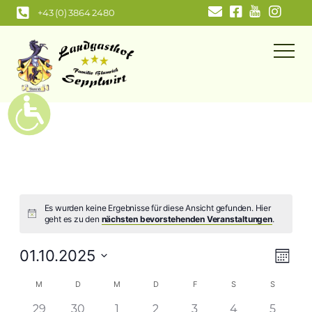
Zum
+43 (0) 3864 2480
Inhalt
springen
Es wurden keine Ergebnisse für diese Ansicht gefunden. Hier
geht es zu den
nächsten bevorstehenden Veranstaltungen
.
Ansi
Ver
01.10.2025
Monat
Navi
Ans
Datum
Kalender
M
D
M
D
F
S
S
wählen.
Nav
von
0
0
0
0
0
0
0
29
30
1
2
3
4
5