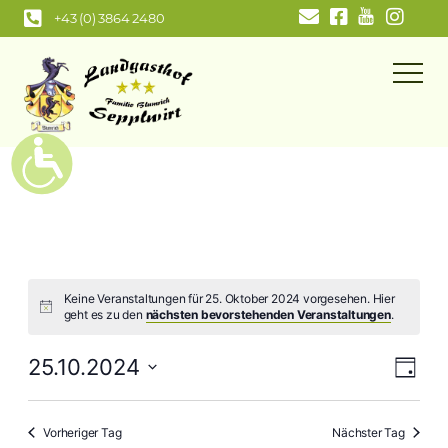
Zum
+43 (0) 3864 2480
Inhalt
springen
Keine Veranstaltungen für 25. Oktober 2024 vorgesehen. Hier
geht es zu den
nächsten bevorstehenden Veranstaltungen
.
Ansi
Ver
25.10.2024
Tag
Navi
Ans
Datum
wählen.
Nav
Vorheriger Tag
Nächster Tag