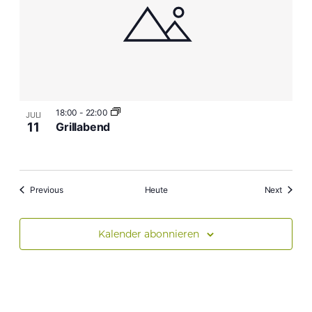
18:00
-
22:00
JULI
11
Grillabend
Veranstaltungen
Veranst
Previous
Heute
Next
Kalender abonnieren